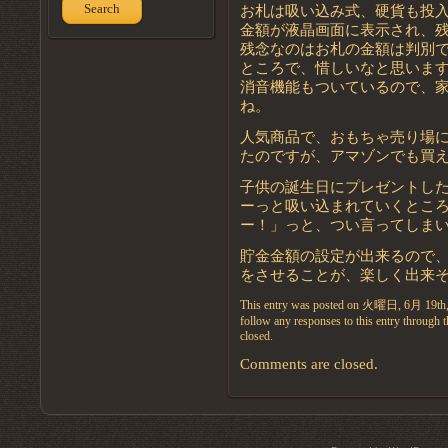
Search
お札は吸い込み式、硬貨も投
金額が液晶画面に表示され、
残念なのはお札の金額は判別
ところで、惜しいなと思いま
消音機能もついているので、
ね。
人気商品で、おもちゃ売り場
たのですが、アマゾンでも買
子供の誕生日にプレゼントし
ーっと吸い込まれていくとこ
ー！」っと、つい言ってしま
貯金金額の設定が出来るので
をさせることが、楽しく出来
This entry was posted on 火曜日, 6月 19th, 
follow any responses to this entry through 
closed.
Comments are closed.