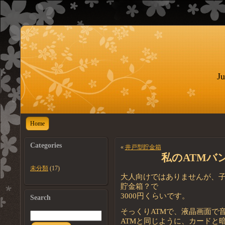
Ju
Home
Categories
«
井戸型貯金箱
私のATMバ
未分類
(17)
大人向けではありませんが、
貯金箱？で
3000円くらいです。
Search
そっくりATMで、液晶画面で
ATMと同じように、カードと