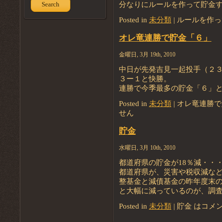
分なりにルールを作って貯金
Search
Posted in
未分類
|
ルールを作っ
オレ竜連勝で貯金「６」
金曜日, 3月 19th, 2010
中日が先発吉見一起投手（２
３ー１と快勝。
連勝で今季最多の貯金「６」
Posted in
未分類
|
オレ竜連勝で
せん
貯金
水曜日, 3月 10th, 2010
都道府県の貯金が18％減・・
都道府県が、災害や税収減な
整基金と減債基金の昨年度末の
と大幅に減っているのが、調
Posted in
未分類
|
貯金 は
コメ